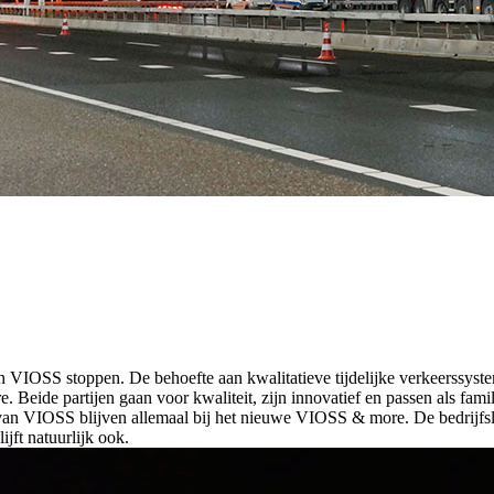
an VIOSS stoppen. De behoefte aan kwalitatieve tijdelijke verkeerssystem
Beide partijen gaan voor kwaliteit, zijn innovatief en passen als famil
VIOSS blijven allemaal bij het nieuwe VIOSS & more. De bedrijfsleid
jft natuurlijk ook.